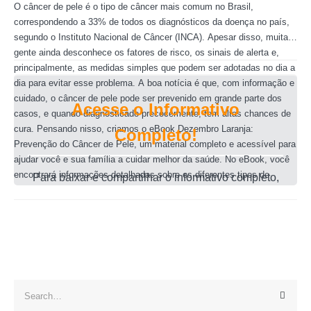
O câncer de pele é o tipo de câncer mais comum no Brasil,
correspondendo a 33% de todos os diagnósticos da doença no país,
segundo o Instituto Nacional de Câncer (INCA). Apesar disso, muita
gente ainda desconhece os fatores de risco, os sinais de alerta e,
principalmente, as medidas simples que podem ser adotadas no dia a
dia para evitar esse problema. A boa notícia é que, com informação e
cuidado, o câncer de pele pode ser prevenido em grande parte dos
Acesse o Informativo
casos, e quando diagnosticado precocemente, tem altas chances de
cura. Pensando nisso, criamos o eBook Dezembro Laranja:
Completo!
Prevenção do Câncer de Pele, um material completo e acessível para
ajudar você e sua família a cuidar melhor da saúde. No eBook, você
encontrará informações detalhadas sobre os diferentes tipos de
Para baixar e compartilhar o informativo completo,
câncer de pele, fatores de risco, sinais e sintomas, e dicas práticas
clique no botão abaixo:
para proteger sua pele contra os efeitos nocivos do sol. Tudo isso de
Baixar eBook
forma clara e objetiva, para que você possa se prevenir e adotar um
estilo de vida mais saudável. Não deixe a saúde da sua pele para
depois! Clique no botão abaixo para baixar agora mesmo o eBook
gratuito e se informar sobre como prevenir o câncer de pele.